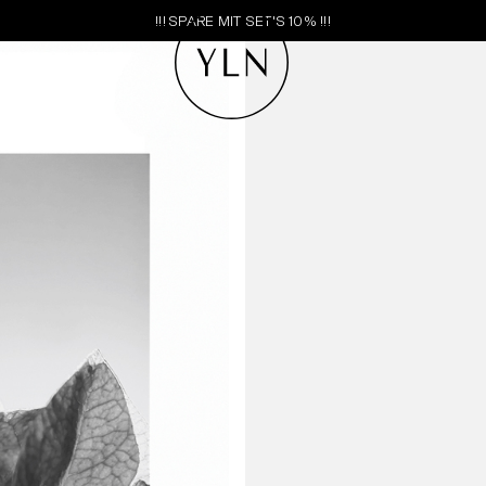
!!! SPARE MIT SET'S 10% !!!