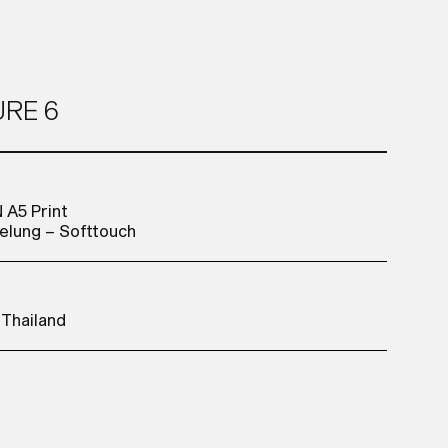
URE 6
 A5 Print
elung – Softtouch
 Thailand