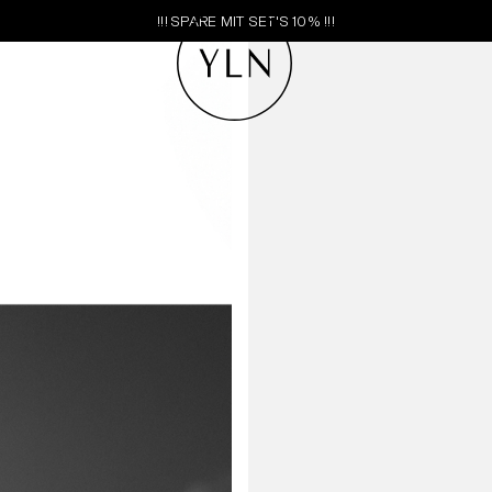
!!! SPARE MIT SET'S 10% !!!