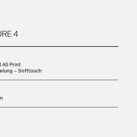
URE 4
 A5 Print
elung – Softtouch
in