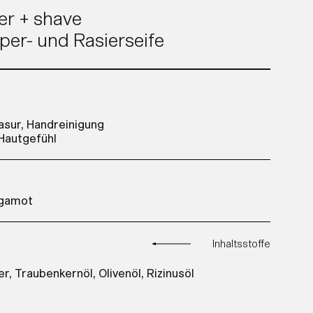
r + shave
per- und Rasierseife
asur, Handreinigung
Hautgefühl
rgamot
Inhaltsstoffe
r, Traubenkernöl, Olivenöl, Rizinusöl