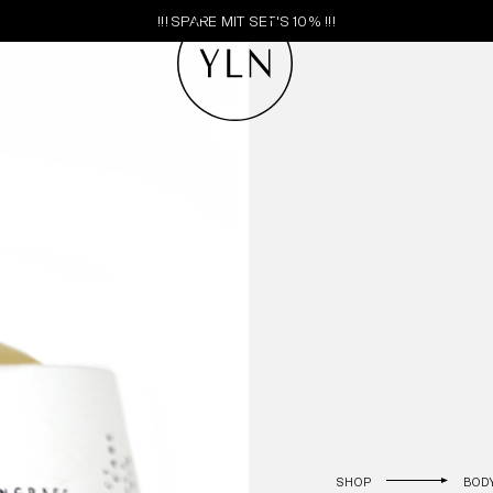
!!! SPARE MIT SET'S 10% !!!
SHOP
BOD