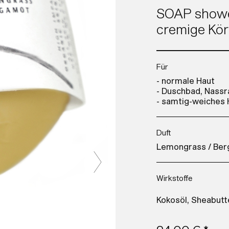
SOAP showe
cremige Kör
Für
- normale Haut
- Duschbad, Nassr
- samtig-weiches 
Duft
Lemongrass / Be
Wirkstoffe
Kokosöl, Sheabutte