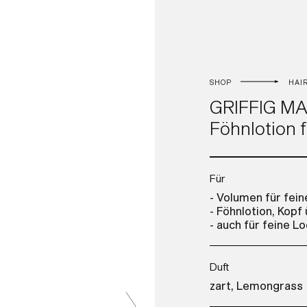
SHOP
HAI
GRIFFIG M
Föhnlotion f
Für
- Volumen für fein
- Föhnlotion, Kopf
- auch für feine L
Duft
zart, Lemongrass