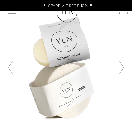
!!! SPARE MIT SET'S 10% !!!