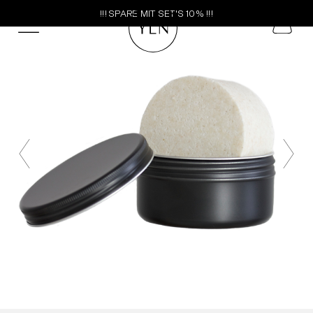
!!! SPARE MIT SET'S 10% !!!