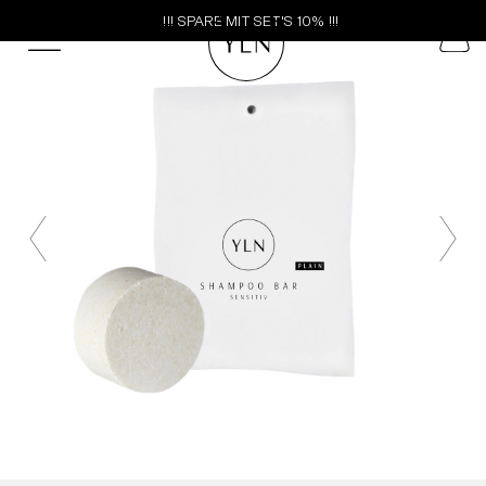
!!! SPARE MIT SET'S 10% !!!