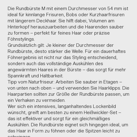
Die Rundbürste M mit einem Durchmesser von 54 mm ist
ideal für kinnlange Frisuren, Bobs oder Kurzhaarfrisuren
mit längerem Deckhaar. Sie hilft dabei, Volumen am
Hinterkopf herauszuarbeiten und die Haarenden sauber
zu formen – perfekt für feines Haar oder präzise
Föhnstylings.
Grundsätzlich gilt: Je kleiner der Durchmesser der
Rundbürste, desto stärker die Welle. Für ein dauerhaftes
Föhnergebnis ist nicht nur das Styling entscheidend,
sondern auch das vollständige Auskühlen des
angewärmten Haares in der Bürste – das sorgt für mehr
Spannkraft und Haltbarkeit.
Tipp vom Naturfriseur: Arbeiten Sie sauber in Etagen –
von unten nach oben – und verwenden Sie Haarklipps. Die
Haarpartien sollten zur Größe der Rundbürste passen, um
ein Verhaken zu vermeiden.
Wer sich ein intensives, langanhaltendes Lockenbild
wünscht, greift am besten zu einem Heißwickler-Set –
das ist effektiver und sorgt für ein gleichmäßiges
Auskühlen. Die Rundbürste eignet sich hingegen ideal, um
das Haar in Form zu föhnen oder die Spitzen leicht zu
schwingen.