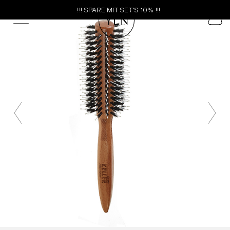
!!! SPARE MIT SET'S 10% !!!