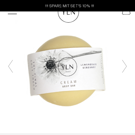
!!! SPARE MIT SET'S 10% !!!