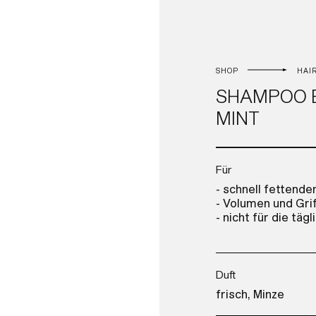
SHOP
HAI
SHAMPOO B
MINT
Für
- schnell fettend
- Volumen und Grif
- nicht für die tä
Duft
frisch, Minze