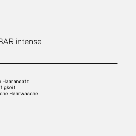
R
AR intense
en Haaransatz
figkeit
gliche Haarwäsche