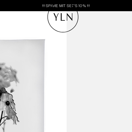
!!! SPARE MIT SET'S 10% !!!